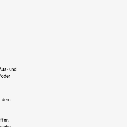
Aus- und
/oder
r dem
ffen,
fische