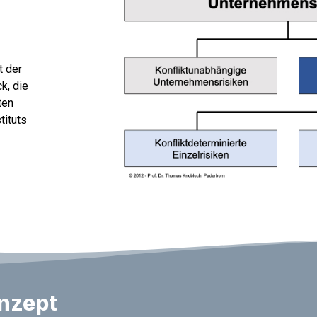
t der
k, die
ten
tituts
nzept