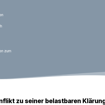
en
ch
ien zum
likt zu seiner belastbaren Klärun